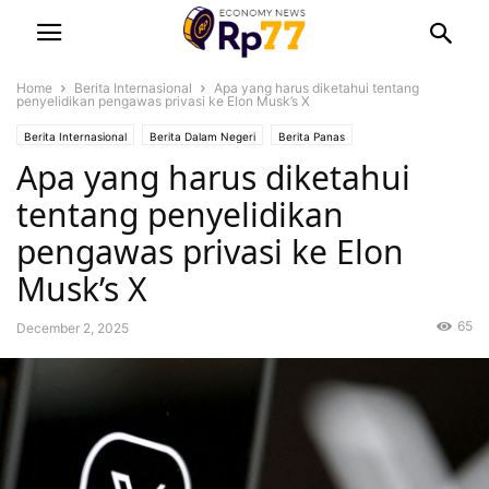
Home
Berita Internasional
Apa yang harus diketahui tentang
penyelidikan pengawas privasi ke Elon Musk’s X
Berita Internasional
Berita Dalam Negeri
Berita Panas
Apa yang harus diketahui
tentang penyelidikan
pengawas privasi ke Elon
Musk’s X
65
December 2, 2025