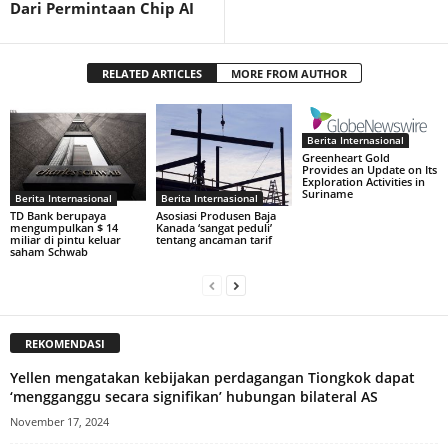
Dari Permintaan Chip AI
RELATED ARTICLES
MORE FROM AUTHOR
Berita Internasional
Greenheart Gold
Provides an Update on Its
Exploration Activities in
Suriname
Berita Internasional
Berita Internasional
TD Bank berupaya
Asosiasi Produsen Baja
mengumpulkan $ 14
Kanada ‘sangat peduli’
miliar di pintu keluar
tentang ancaman tarif
saham Schwab
REKOMENDASI
Yellen mengatakan kebijakan perdagangan Tiongkok dapat
‘mengganggu secara signifikan’ hubungan bilateral AS
November 17, 2024