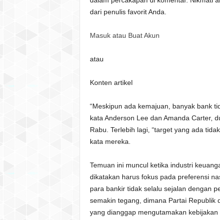
dalam percakapan di komentar. Nikmati a
dari penulis favorit Anda.
Masuk atau Buat Akun
atau
Konten artikel
“Meskipun ada kemajuan, banyak bank tida
kata Anderson Lee dan Amanda Carter, dua
Rabu. Terlebih lagi, “target yang ada t
kata mereka.
Temuan ini muncul ketika industri keuan
dikatakan harus fokus pada preferensi n
para bankir tidak selalu sejalan dengan p
semakin tegang, dimana Partai Republi
yang dianggap mengutamakan kebijakan i