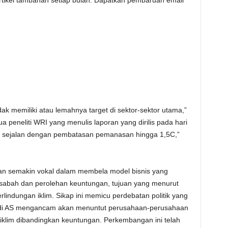
rtikel tambahan setiap bulan. Dapatkan pembaruan email
k memiliki atau lemahnya target di sektor-sektor utama,”
 peneliti WRI yang menulis laporan yang dirilis pada hari
idak sejalan dengan pembatasan pemanasan hingga 1,5C,”
gan semakin vokal dalam membela model bisnis yang
asabah dan perolehan keuntungan, tujuan yang menurut
erlindungan iklim. Sikap ini memicu perdebatan politik yang
k di AS mengancam akan menuntut perusahaan-perusahaan
klim dibandingkan keuntungan. Perkembangan ini telah