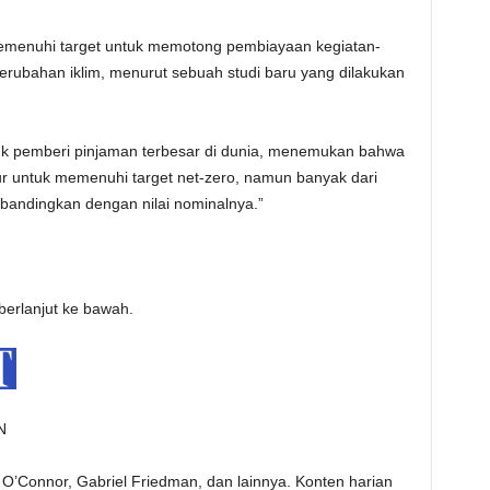
emenuhi target untuk memotong pembiayaan kegiatan-
rubahan iklim, menurut sebuah studi baru yang dilakukan
ank pemberi pinjaman terbesar di dunia, menemukan bahwa
lur untuk memenuhi target net-zero, namun banyak dari
dibandingkan dengan nilai nominalnya.”
 berlanjut ke bawah.
N
oe O’Connor, Gabriel Friedman, dan lainnya. Konten harian