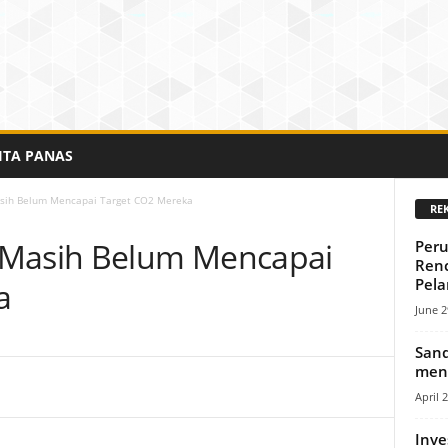
ITA PANAS
asih Belum Mencapai Target CO2 Mereka
RE
 Masih Belum Mencapai
Peru
Ren
Pela
a
June 2
Sand
meng
April 
Inve