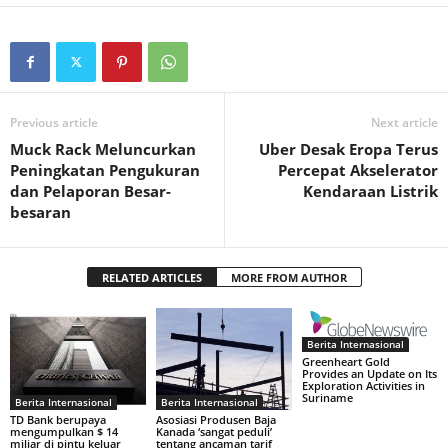
Previous article
Next article
Muck Rack Meluncurkan
Uber Desak Eropa Terus
Peningkatan Pengukuran
Percepat Akselerator
dan Pelaporan Besar-
Kendaraan Listrik
besaran
RELATED ARTICLES
MORE FROM AUTHOR
Berita Internasional
Greenheart Gold
Provides an Update on Its
Exploration Activities in
Suriname
Berita Internasional
Berita Internasional
TD Bank berupaya
Asosiasi Produsen Baja
mengumpulkan $ 14
Kanada ‘sangat peduli’
miliar di pintu keluar
tentang ancaman tarif