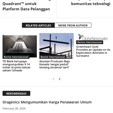
Quadrant™ untuk
komunitas teknologi
Platform Data Pelanggan
RELATED ARTICLES
MORE FROM AUTHOR
Berita Internasional
Greenheart Gold
Provides an Update on Its
Exploration Activities in
Suriname
Berita Internasional
Berita Internasional
TD Bank berupaya
Asosiasi Produsen Baja
mengumpulkan $ 14
Kanada ‘sangat peduli’
miliar di pintu keluar
tentang ancaman tarif
saham Schwab
REKOMENDASI
Oragenics Mengumumkan Harga Penawaran Umum
February 28, 2024