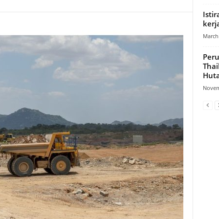
Isti
kerj
March 
Peru
Tha
Hut
Novem