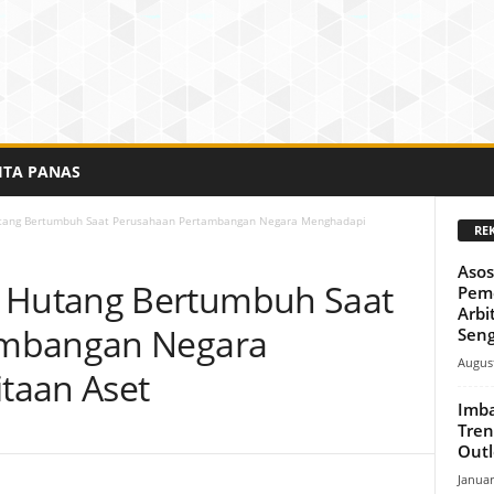
ITA PANAS
ang Bertumbuh Saat Perusahaan Pertambangan Negara Menghadapi
RE
Asos
Hutang Bertumbuh Saat
Pem
Arbi
ambangan Negara
Seng
August
taan Aset
Imba
Tren
Out
Januar