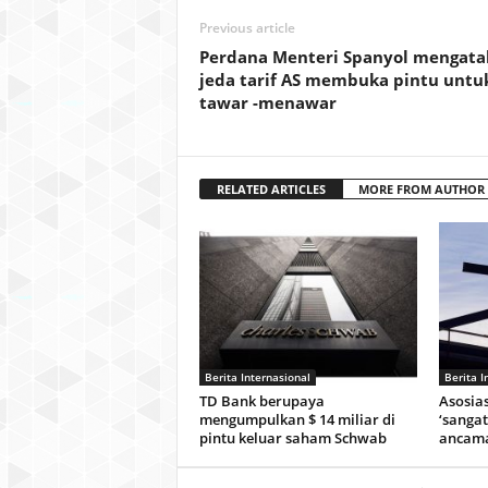
Previous article
Perdana Menteri Spanyol mengata
jeda tarif AS membuka pintu untu
tawar -menawar
RELATED ARTICLES
MORE FROM AUTHOR
Berita Internasional
Berita I
TD Bank berupaya
Asosia
mengumpulkan $ 14 miliar di
‘sangat
pintu keluar saham Schwab
ancama