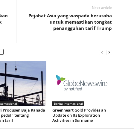
Next article
kan
Pejabat Asia yang waspada berusaha
k
untuk memastikan tongkat
penangguhan tarif Trump
nternasional
Berita Internasional
si Produsen Baja Kanada
Greenheart Gold Provides an
 peduli’ tentang
Update on Its Exploration
n tarif
Activities in Suriname