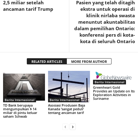
2,5 miliar setelah
Pasien yang telah ditagih
ancaman tarif Trump
ekstra untuk operasi di
klinik nirlaba swasta
menuntut akuntabilitas
dalam pemilihan Ontario:
konferensi pers di kota-
kota di seluruh Ontario
RELATED ARTICLES
MORE FROM AUTHOR
Berita Internasional
Greenheart Gold
Provides an Update on Its
Exploration Activities in
Suriname
Berita Internasional
Berita Internasional
TD Bank berupaya
Asosiasi Produsen Baja
mengumpulkan $ 14
Kanada ‘sangat peduli’
miliar di pintu keluar
tentang ancaman tarif
saham Schwab