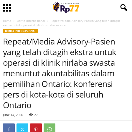
Home
Berita Internasional
Repeat/Media Advisory-Pasien yang telah ditagih
ekstra untuk operasi di klinik nirlaba swasta...
BERITA INTERNASIONAL
Repeat/Media Advisory-Pasien
yang telah ditagih ekstra untuk
operasi di klinik nirlaba swasta
menuntut akuntabilitas dalam
pemilihan Ontario: konferensi
pers di kota-kota di seluruh
Ontario
June 14, 2026
27