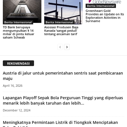
Berita Internasional
Greenheart Gold
Provides an Update on Its
Exploration Activities in
Suriname
Berita Internasional
Berita Internasional
TD Bank berupaya
Asosiasi Produsen Baja
mengumpulkan $ 14
Kanada ‘sangat peduli’
miliar di pintu keluar
tentang ancaman tarif
saham Schwab
REKOMENDASI
Austria di jalur untuk pemerintahan sentris saat pembicaraan
maju
April 16, 2026
Lapangan Playoff Sepak Bola Perguruan Tinggi yang diperluas
menarik lebih banyak taruhan dan lebih...
December 12, 2024
Meningkatnya Permintaan Listrik di Tiongkok Menciptakan